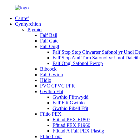
Cartref
Cynhyrchion
Plymio
Falf Ball
Falf Gate
Falf Ongl
Falf Stop Stop Chwarter Safonol yr Unol Da
Falf Stop Aml Turn Safonol yr Unol Daleith
Falf Ongl Safonol Ewrop
Bibcock
Falf Gwirio
Hidlo
PVC CPVC PPR
Gwthio Ffit
Gwthio Ffitrwydd
Falf Ffit Gwthio
Gwthio Pibell Ffit
Ffitio PEX
Ffitiad PEX F1807
Ffitiad PEX F1960
Ffitiad A Falf PEX Plastig
Ffitio Copr