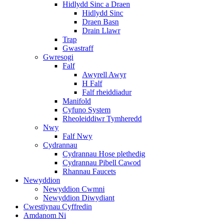
Hidlydd Sinc a Draen
Hidlydd Sinc
Draen Basn
Drain Llawr
Trap
Gwastraff
Gwresogi
Falf
Awyrell Awyr
H Falf
Falf rheiddiadur
Manifold
Cyfuno System
Rheoleiddiwr Tymheredd
Nwy
Falf Nwy
Cydrannau
Cydrannau Hose plethedig
Cydrannau Pibell Cawod
Rhannau Faucets
Newyddion
Newyddion Cwmni
Newyddion Diwydiant
Cwestiynau Cyffredin
Amdanom Ni