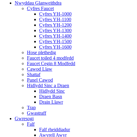
Nwyddau Glanweithdra
Cyfres Faucet
Cyfres YH-1000
Cyfres YH-1100
Cyfres YH-1200
Cyfres YH-1300
Cyfres YH-1400
Cyfres YH-1500
Cyfres YH-1600
Hose plethedig
Faucet toiled 4 modfedd
Faucet Cegin 8 Modfedd
Cawod Llaw
Shattaf
Panel Cawod
Hidlydd Sinc a Draen
Hidlydd Sinc
Draen Basn
Drain Llawr
Trap
Gwastraff
Gwresogi
Falf
Falf rheiddiadur
Awyrell Awyr