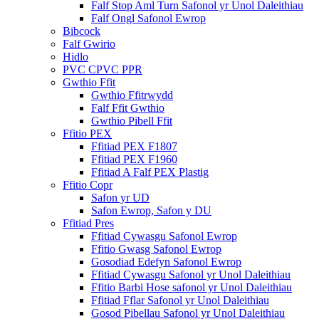
Falf Stop Aml Turn Safonol yr Unol Daleithiau
Falf Ongl Safonol Ewrop
Bibcock
Falf Gwirio
Hidlo
PVC CPVC PPR
Gwthio Ffit
Gwthio Ffitrwydd
Falf Ffit Gwthio
Gwthio Pibell Ffit
Ffitio PEX
Ffitiad PEX F1807
Ffitiad PEX F1960
Ffitiad A Falf PEX Plastig
Ffitio Copr
Safon yr UD
Safon Ewrop, Safon y DU
Ffitiad Pres
Ffitiad Cywasgu Safonol Ewrop
Ffitio Gwasg Safonol Ewrop
Gosodiad Edefyn Safonol Ewrop
Ffitiad Cywasgu Safonol yr Unol Daleithiau
Ffitio Barbi Hose safonol yr Unol Daleithiau
Ffitiad Fflar Safonol yr Unol Daleithiau
Gosod Pibellau Safonol yr Unol Daleithiau