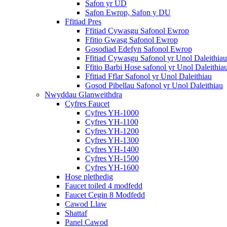
Safon yr UD
Safon Ewrop, Safon y DU
Ffitiad Pres
Ffitiad Cywasgu Safonol Ewrop
Ffitio Gwasg Safonol Ewrop
Gosodiad Edefyn Safonol Ewrop
Ffitiad Cywasgu Safonol yr Unol Daleithiau
Ffitio Barbi Hose safonol yr Unol Daleithia
Ffitiad Fflar Safonol yr Unol Daleithiau
Gosod Pibellau Safonol yr Unol Daleithiau
Nwyddau Glanweithdra
Cyfres Faucet
Cyfres YH-1000
Cyfres YH-1100
Cyfres YH-1200
Cyfres YH-1300
Cyfres YH-1400
Cyfres YH-1500
Cyfres YH-1600
Hose plethedig
Faucet toiled 4 modfedd
Faucet Cegin 8 Modfedd
Cawod Llaw
Shattaf
Panel Cawod