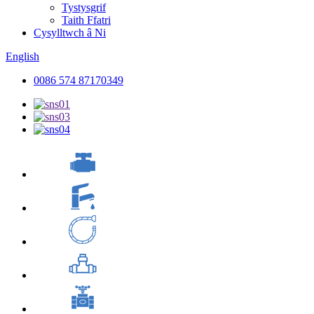
Tystysgrif
Taith Ffatri
Cysylltwch â Ni
English
0086 574 87170349