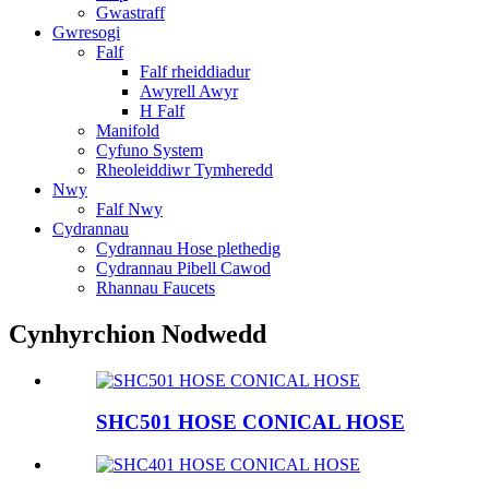
Gwastraff
Gwresogi
Falf
Falf rheiddiadur
Awyrell Awyr
H Falf
Manifold
Cyfuno System
Rheoleiddiwr Tymheredd
Nwy
Falf Nwy
Cydrannau
Cydrannau Hose plethedig
Cydrannau Pibell Cawod
Rhannau Faucets
Cynhyrchion Nodwedd
SHC501 HOSE CONICAL HOSE