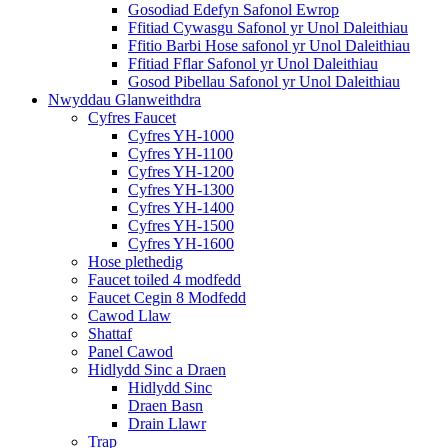
Gosodiad Edefyn Safonol Ewrop
Ffitiad Cywasgu Safonol yr Unol Daleithiau
Ffitio Barbi Hose safonol yr Unol Daleithiau
Ffitiad Fflar Safonol yr Unol Daleithiau
Gosod Pibellau Safonol yr Unol Daleithiau
Nwyddau Glanweithdra
Cyfres Faucet
Cyfres YH-1000
Cyfres YH-1100
Cyfres YH-1200
Cyfres YH-1300
Cyfres YH-1400
Cyfres YH-1500
Cyfres YH-1600
Hose plethedig
Faucet toiled 4 modfedd
Faucet Cegin 8 Modfedd
Cawod Llaw
Shattaf
Panel Cawod
Hidlydd Sinc a Draen
Hidlydd Sinc
Draen Basn
Drain Llawr
Trap