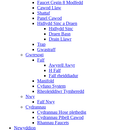
Faucet Cegin 8 Modfedd
Cawod Llaw
Shattaf
Panel Cawod
Hidlydd Sinc a Draen
Hidlydd Sinc
Draen Basn
Drain Llawr
Trap
Gwastraff
Gwresogi
Falf
Awyrell Awyr
H Falf
Falf rheiddiadur
Manifold
Cyfuno System
Rheoleiddiwr Tymheredd
Nwy
Falf Nwy
Cydrannau
Cydrannau Hose plethedig
Cydrannau Pibell Cawod
Rhannau Faucets
Newyddion