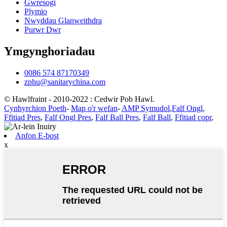
Gwresogi
Plymio
Nwyddau Glanweithdra
Purwr Dwr
Ymgynghoriadau
0086 574 87170349
zphu@sanitarychina.com
© Hawlfraint - 2010-2022 : Cedwir Pob Hawl.
Cynhyrchion Poeth
-
Map o'r wefan
-
AMP Symudol
,
Falf Ongl
,
Ffitiad Pres
,
Falf Ongl Pres
,
Falf Ball Pres
,
Falf Ball
,
Ffitiad copr
,
Anfon E-bost
x