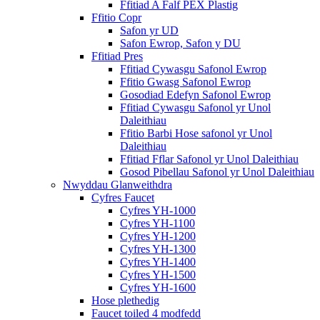
Ffitiad A Falf PEX Plastig
Ffitio Copr
Safon yr UD
Safon Ewrop, Safon y DU
Ffitiad Pres
Ffitiad Cywasgu Safonol Ewrop
Ffitio Gwasg Safonol Ewrop
Gosodiad Edefyn Safonol Ewrop
Ffitiad Cywasgu Safonol yr Unol
Daleithiau
Ffitio Barbi Hose safonol yr Unol
Daleithiau
Ffitiad Fflar Safonol yr Unol Daleithiau
Gosod Pibellau Safonol yr Unol Daleithiau
Nwyddau Glanweithdra
Cyfres Faucet
Cyfres YH-1000
Cyfres YH-1100
Cyfres YH-1200
Cyfres YH-1300
Cyfres YH-1400
Cyfres YH-1500
Cyfres YH-1600
Hose plethedig
Faucet toiled 4 modfedd