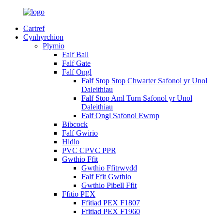
Cartref
Cynhyrchion
Plymio
Falf Ball
Falf Gate
Falf Ongl
Falf Stop Stop Chwarter Safonol yr Unol
Daleithiau
Falf Stop Aml Turn Safonol yr Unol
Daleithiau
Falf Ongl Safonol Ewrop
Bibcock
Falf Gwirio
Hidlo
PVC CPVC PPR
Gwthio Ffit
Gwthio Ffitrwydd
Falf Ffit Gwthio
Gwthio Pibell Ffit
Ffitio PEX
Ffitiad PEX F1807
Ffitiad PEX F1960