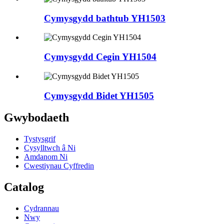
Cymysgydd bathtub YH1503
Cymysgydd Cegin YH1504
Cymysgydd Bidet YH1505
Gwybodaeth
Tystysgrif
Cysylltwch â Ni
Amdanom Ni
Cwestiynau Cyffredin
Catalog
Cydrannau
Nwy