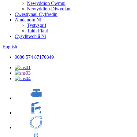
Newyddion Cwmni
Newyddion Diwydiant
Cwestiynau Cyffredin
Amdanom Ni
Tystysgrif
Taith Ffatri
Cysylltwch â Ni
English
0086 574 87170349