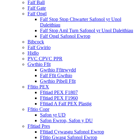
Falf Ball
Falf Gate
Falf Ongl
Falf Stop Stop Chwarter Safonol yr Unol
Daleithiau
Falf Stop Aml Turn Safonol yr Unol Daleithiau
Falf Ongl Safonol Ewrop
Bibcock
Falf Gwirio
Hidlo
PVC CPVC PPR
Gwthio Ffit
Gwthio Ffitrwydd
Falf Ffit Gwthio
Gwthio Pibell Ffit
Ffitio PEX
Ffitiad PEX F1807
Ffitiad PEX F1960
Ffitiad A Falf PEX Plastig
Ffitio Copr
Safon yr UD
Safon Ewrop, Safon y DU
Ffitiad Pres
Ffitiad Cywasgu Safonol Ewrop
Ffitio Gwasg Safonol Ewrop