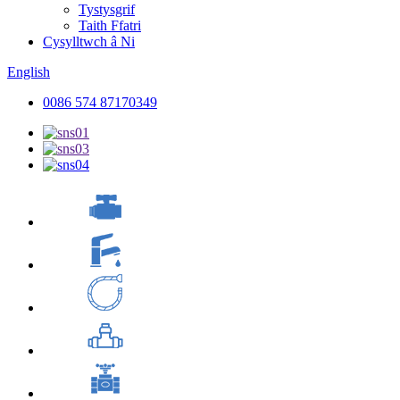
Tystysgrif
Taith Ffatri
Cysylltwch â Ni
English
0086 574 87170349