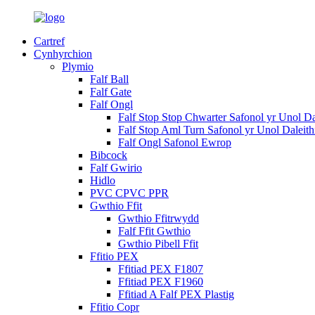
Cartref
Cynhyrchion
Plymio
Falf Ball
Falf Gate
Falf Ongl
Falf Stop Stop Chwarter Safonol yr Unol Da
Falf Stop Aml Turn Safonol yr Unol Daleith
Falf Ongl Safonol Ewrop
Bibcock
Falf Gwirio
Hidlo
PVC CPVC PPR
Gwthio Ffit
Gwthio Ffitrwydd
Falf Ffit Gwthio
Gwthio Pibell Ffit
Ffitio PEX
Ffitiad PEX F1807
Ffitiad PEX F1960
Ffitiad A Falf PEX Plastig
Ffitio Copr