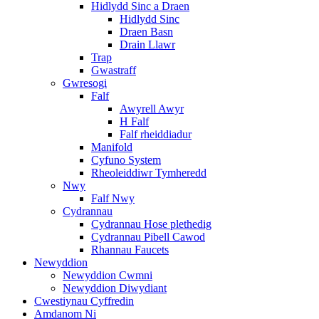
Hidlydd Sinc a Draen
Hidlydd Sinc
Draen Basn
Drain Llawr
Trap
Gwastraff
Gwresogi
Falf
Awyrell Awyr
H Falf
Falf rheiddiadur
Manifold
Cyfuno System
Rheoleiddiwr Tymheredd
Nwy
Falf Nwy
Cydrannau
Cydrannau Hose plethedig
Cydrannau Pibell Cawod
Rhannau Faucets
Newyddion
Newyddion Cwmni
Newyddion Diwydiant
Cwestiynau Cyffredin
Amdanom Ni