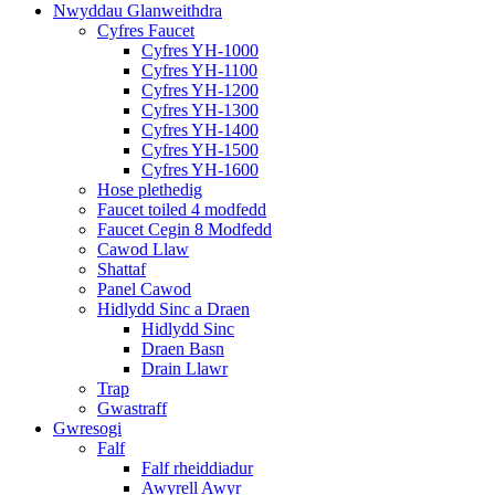
Nwyddau Glanweithdra
Cyfres Faucet
Cyfres YH-1000
Cyfres YH-1100
Cyfres YH-1200
Cyfres YH-1300
Cyfres YH-1400
Cyfres YH-1500
Cyfres YH-1600
Hose plethedig
Faucet toiled 4 modfedd
Faucet Cegin 8 Modfedd
Cawod Llaw
Shattaf
Panel Cawod
Hidlydd Sinc a Draen
Hidlydd Sinc
Draen Basn
Drain Llawr
Trap
Gwastraff
Gwresogi
Falf
Falf rheiddiadur
Awyrell Awyr