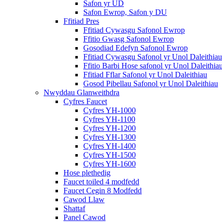
Safon yr UD
Safon Ewrop, Safon y DU
Ffitiad Pres
Ffitiad Cywasgu Safonol Ewrop
Ffitio Gwasg Safonol Ewrop
Gosodiad Edefyn Safonol Ewrop
Ffitiad Cywasgu Safonol yr Unol Daleithiau
Ffitio Barbi Hose safonol yr Unol Daleithia
Ffitiad Fflar Safonol yr Unol Daleithiau
Gosod Pibellau Safonol yr Unol Daleithiau
Nwyddau Glanweithdra
Cyfres Faucet
Cyfres YH-1000
Cyfres YH-1100
Cyfres YH-1200
Cyfres YH-1300
Cyfres YH-1400
Cyfres YH-1500
Cyfres YH-1600
Hose plethedig
Faucet toiled 4 modfedd
Faucet Cegin 8 Modfedd
Cawod Llaw
Shattaf
Panel Cawod