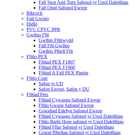
Falf Stop Aml Turn Safonol yr Unol Daleithiau
Falf Ongl Safonol Ewrop
Bibcock
Falf Gwirio
Hidlo
PVC CPVC PPR
Gwthio Ffit
Gwthio Ffitrwydd
Falf Ffit Gwthio
Gwthio Pibell Ffit
Ffitio PEX
Ffitiad PEX F1807
Ffitiad PEX F1960
Ffitiad A Falf PEX Plastig
Ffitio Copr
Safon yr UD
Safon Ewrop, Safon y DU
Ffitiad Pres
Ffitiad Cywasgu Safonol Ewrop
Ffitio Gwasg Safonol Ewrop
Gosodiad Edefyn Safonol Ewrop
Ffitiad Cywasgu Safonol yr Unol Daleithiau
Ffitio Barbi Hose safonol yr Unol Daleithiau
Ffitiad Fflar Safonol yr Unol Daleithiau
Gosod Pibellau Safonol yr Unol Daleithiau