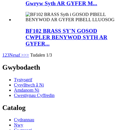
Gwryw Syth AR GYFER M...
BF102 BRASS SY'N GOSOD
CWPLER BENYWOD SYTH AR
GYFER...
1
2
3
Nesaf >
>>
Tudalen 1/3
Gwybodaeth
Tystysgrif
Cysylltwch â Ni
Amdanom Ni
Cwestiynau Cyffredin
Catalog
Cydrannau
Nwy