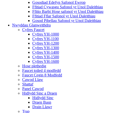
Gosodiad Edefyn Safonol Ewrop
Ffitiad Cywasgu Safonol yr Unol Daleithiau
Ffitio Barbi Hose safonol yr Unol Daleithiau
Ffitiad Fflar Safonol yr Unol Daleithiau
Gosod Pibellau Safonol yr Unol Daleithiau
Nwyddau Glanweithdra
Cyfres Faucet
Cyfres YH-1000
Cyfres YH-1100
Cyfres YH-1200
Cyfres YH-1300
Cyfres YH-1400
Cyfres YH-1500
Cyfres YH-1600
Hose plethedig
Faucet toiled 4 modfedd
Faucet Cegin 8 Modfedd
Cawod Llaw
Shattaf
Panel Cawod
Hidlydd Sinc a Draen
Hidlydd Sinc
Draen Basn
Drain Llawr
Trap