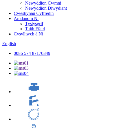
Newyddion Cwmni
Newyddion Diwydiant
Cwestiynau Cyffredin
Amdanom Ni
Tystysgrif
Taith Ffatri
Cysylltwch â Ni
English
0086 574 87170349