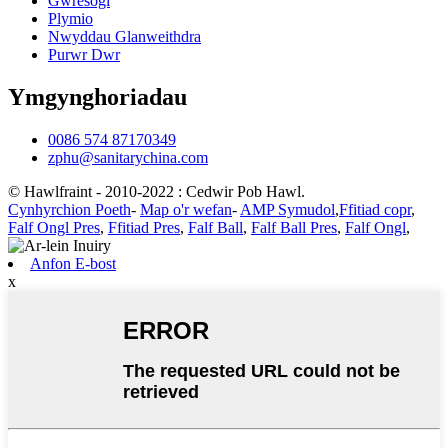
Gwresogi
Plymio
Nwyddau Glanweithdra
Purwr Dwr
Ymgynghoriadau
0086 574 87170349
zphu@sanitarychina.com
© Hawlfraint - 2010-2022 : Cedwir Pob Hawl.
Cynhyrchion Poeth
-
Map o'r wefan
-
AMP Symudol
,
Ffitiad copr
,
Falf Ongl Pres
,
Ffitiad Pres
,
Falf Ball
,
Falf Ball Pres
,
Falf Ongl
,
Anfon E-bost
x