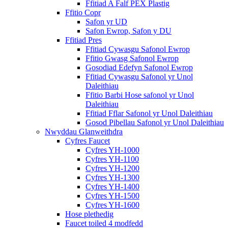
Ffitiad A Falf PEX Plastig
Ffitio Copr
Safon yr UD
Safon Ewrop, Safon y DU
Ffitiad Pres
Ffitiad Cywasgu Safonol Ewrop
Ffitio Gwasg Safonol Ewrop
Gosodiad Edefyn Safonol Ewrop
Ffitiad Cywasgu Safonol yr Unol
Daleithiau
Ffitio Barbi Hose safonol yr Unol
Daleithiau
Ffitiad Fflar Safonol yr Unol Daleithiau
Gosod Pibellau Safonol yr Unol Daleithiau
Nwyddau Glanweithdra
Cyfres Faucet
Cyfres YH-1000
Cyfres YH-1100
Cyfres YH-1200
Cyfres YH-1300
Cyfres YH-1400
Cyfres YH-1500
Cyfres YH-1600
Hose plethedig
Faucet toiled 4 modfedd