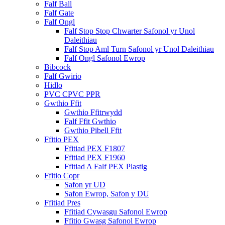
Falf Ball
Falf Gate
Falf Ongl
Falf Stop Stop Chwarter Safonol yr Unol
Daleithiau
Falf Stop Aml Turn Safonol yr Unol Daleithiau
Falf Ongl Safonol Ewrop
Bibcock
Falf Gwirio
Hidlo
PVC CPVC PPR
Gwthio Ffit
Gwthio Ffitrwydd
Falf Ffit Gwthio
Gwthio Pibell Ffit
Ffitio PEX
Ffitiad PEX F1807
Ffitiad PEX F1960
Ffitiad A Falf PEX Plastig
Ffitio Copr
Safon yr UD
Safon Ewrop, Safon y DU
Ffitiad Pres
Ffitiad Cywasgu Safonol Ewrop
Ffitio Gwasg Safonol Ewrop