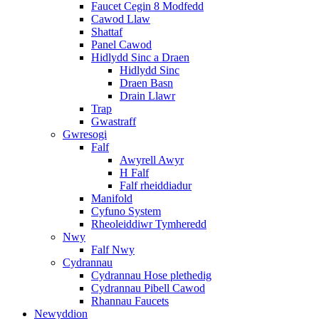
Faucet Cegin 8 Modfedd
Cawod Llaw
Shattaf
Panel Cawod
Hidlydd Sinc a Draen
Hidlydd Sinc
Draen Basn
Drain Llawr
Trap
Gwastraff
Gwresogi
Falf
Awyrell Awyr
H Falf
Falf rheiddiadur
Manifold
Cyfuno System
Rheoleiddiwr Tymheredd
Nwy
Falf Nwy
Cydrannau
Cydrannau Hose plethedig
Cydrannau Pibell Cawod
Rhannau Faucets
Newyddion