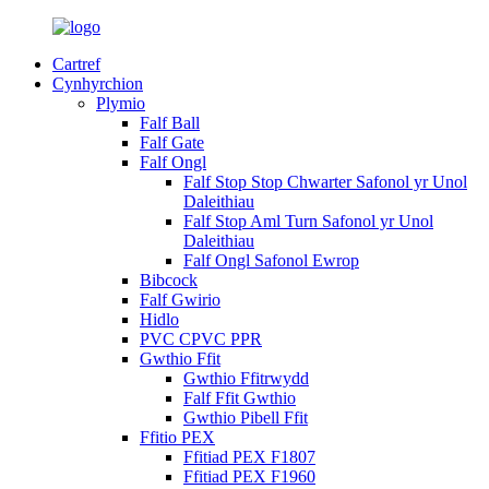
Cartref
Cynhyrchion
Plymio
Falf Ball
Falf Gate
Falf Ongl
Falf Stop Stop Chwarter Safonol yr Unol
Daleithiau
Falf Stop Aml Turn Safonol yr Unol
Daleithiau
Falf Ongl Safonol Ewrop
Bibcock
Falf Gwirio
Hidlo
PVC CPVC PPR
Gwthio Ffit
Gwthio Ffitrwydd
Falf Ffit Gwthio
Gwthio Pibell Ffit
Ffitio PEX
Ffitiad PEX F1807
Ffitiad PEX F1960