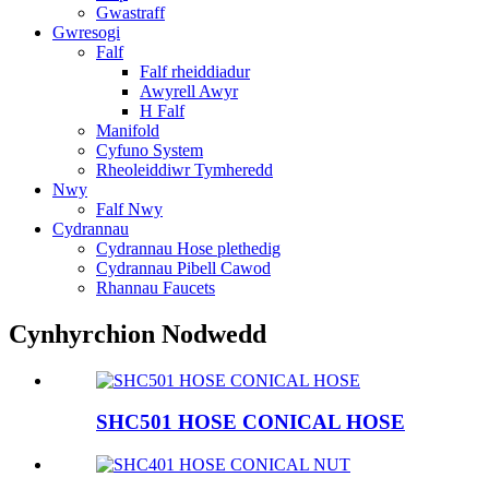
Gwastraff
Gwresogi
Falf
Falf rheiddiadur
Awyrell Awyr
H Falf
Manifold
Cyfuno System
Rheoleiddiwr Tymheredd
Nwy
Falf Nwy
Cydrannau
Cydrannau Hose plethedig
Cydrannau Pibell Cawod
Rhannau Faucets
Cynhyrchion Nodwedd
SHC501 HOSE CONICAL HOSE