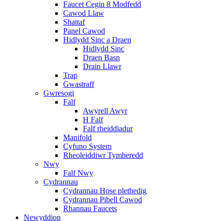
Faucet Cegin 8 Modfedd
Cawod Llaw
Shattaf
Panel Cawod
Hidlydd Sinc a Draen
Hidlydd Sinc
Draen Basn
Drain Llawr
Trap
Gwastraff
Gwresogi
Falf
Awyrell Awyr
H Falf
Falf rheiddiadur
Manifold
Cyfuno System
Rheoleiddiwr Tymheredd
Nwy
Falf Nwy
Cydrannau
Cydrannau Hose plethedig
Cydrannau Pibell Cawod
Rhannau Faucets
Newyddion