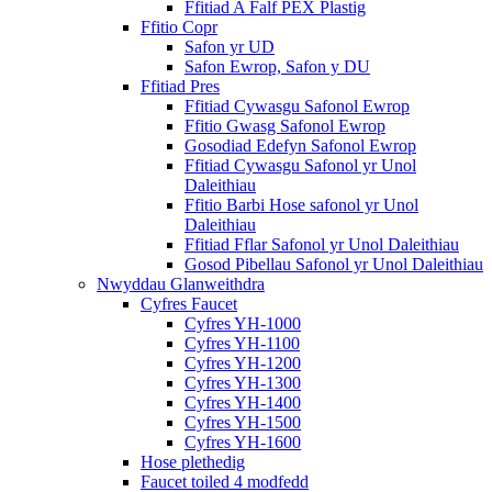
Ffitiad A Falf PEX Plastig
Ffitio Copr
Safon yr UD
Safon Ewrop, Safon y DU
Ffitiad Pres
Ffitiad Cywasgu Safonol Ewrop
Ffitio Gwasg Safonol Ewrop
Gosodiad Edefyn Safonol Ewrop
Ffitiad Cywasgu Safonol yr Unol
Daleithiau
Ffitio Barbi Hose safonol yr Unol
Daleithiau
Ffitiad Fflar Safonol yr Unol Daleithiau
Gosod Pibellau Safonol yr Unol Daleithiau
Nwyddau Glanweithdra
Cyfres Faucet
Cyfres YH-1000
Cyfres YH-1100
Cyfres YH-1200
Cyfres YH-1300
Cyfres YH-1400
Cyfres YH-1500
Cyfres YH-1600
Hose plethedig
Faucet toiled 4 modfedd