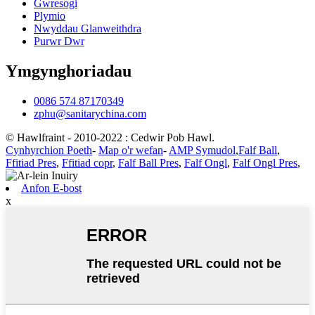
Gwresogi
Plymio
Nwyddau Glanweithdra
Purwr Dwr
Ymgynghoriadau
0086 574 87170349
zphu@sanitarychina.com
© Hawlfraint - 2010-2022 : Cedwir Pob Hawl.
Cynhyrchion Poeth
-
Map o'r wefan
-
AMP Symudol
,
Falf Ball
,
Ffitiad Pres
,
Ffitiad copr
,
Falf Ball Pres
,
Falf Ongl
,
Falf Ongl Pres
,
Anfon E-bost
x