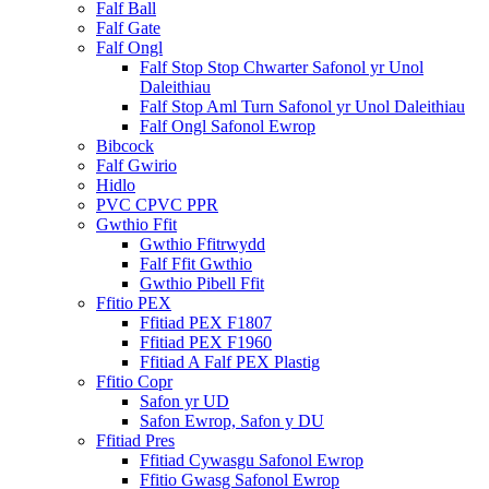
Falf Ball
Falf Gate
Falf Ongl
Falf Stop Stop Chwarter Safonol yr Unol
Daleithiau
Falf Stop Aml Turn Safonol yr Unol Daleithiau
Falf Ongl Safonol Ewrop
Bibcock
Falf Gwirio
Hidlo
PVC CPVC PPR
Gwthio Ffit
Gwthio Ffitrwydd
Falf Ffit Gwthio
Gwthio Pibell Ffit
Ffitio PEX
Ffitiad PEX F1807
Ffitiad PEX F1960
Ffitiad A Falf PEX Plastig
Ffitio Copr
Safon yr UD
Safon Ewrop, Safon y DU
Ffitiad Pres
Ffitiad Cywasgu Safonol Ewrop
Ffitio Gwasg Safonol Ewrop