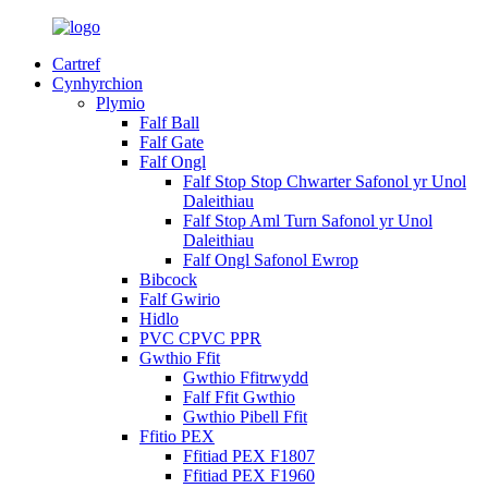
Cartref
Cynhyrchion
Plymio
Falf Ball
Falf Gate
Falf Ongl
Falf Stop Stop Chwarter Safonol yr Unol
Daleithiau
Falf Stop Aml Turn Safonol yr Unol
Daleithiau
Falf Ongl Safonol Ewrop
Bibcock
Falf Gwirio
Hidlo
PVC CPVC PPR
Gwthio Ffit
Gwthio Ffitrwydd
Falf Ffit Gwthio
Gwthio Pibell Ffit
Ffitio PEX
Ffitiad PEX F1807
Ffitiad PEX F1960