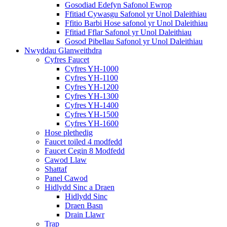
Gosodiad Edefyn Safonol Ewrop
Ffitiad Cywasgu Safonol yr Unol Daleithiau
Ffitio Barbi Hose safonol yr Unol Daleithiau
Ffitiad Fflar Safonol yr Unol Daleithiau
Gosod Pibellau Safonol yr Unol Daleithiau
Nwyddau Glanweithdra
Cyfres Faucet
Cyfres YH-1000
Cyfres YH-1100
Cyfres YH-1200
Cyfres YH-1300
Cyfres YH-1400
Cyfres YH-1500
Cyfres YH-1600
Hose plethedig
Faucet toiled 4 modfedd
Faucet Cegin 8 Modfedd
Cawod Llaw
Shattaf
Panel Cawod
Hidlydd Sinc a Draen
Hidlydd Sinc
Draen Basn
Drain Llawr
Trap