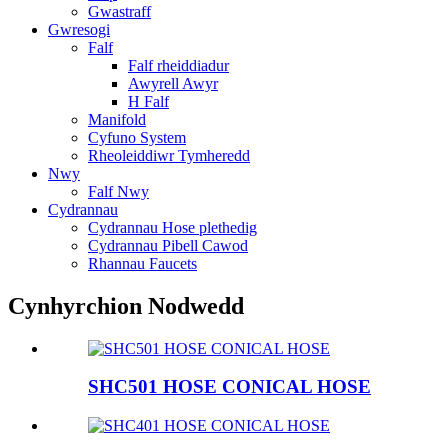
Gwastraff
Gwresogi
Falf
Falf rheiddiadur
Awyrell Awyr
H Falf
Manifold
Cyfuno System
Rheoleiddiwr Tymheredd
Nwy
Falf Nwy
Cydrannau
Cydrannau Hose plethedig
Cydrannau Pibell Cawod
Rhannau Faucets
Cynhyrchion Nodwedd
SHC501 HOSE CONICAL HOSE