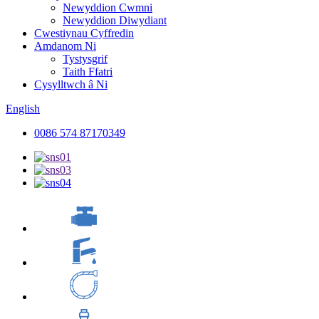
Newyddion Cwmni
Newyddion Diwydiant
Cwestiynau Cyffredin
Amdanom Ni
Tystysgrif
Taith Ffatri
Cysylltwch â Ni
English
0086 574 87170349