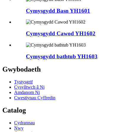
Cymysgydd Basn YH1601
Cymysgydd Cawod YH1602
Cymysgydd bathtub YH1603
Gwybodaeth
Tystysgrif
Cysylltwch â Ni
Amdanom Ni
Cwestiynau Cyffredin
Catalog
Cydrannau
Nwy